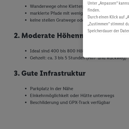
Unter „Anpassen“ kann
Wanderwege ohne Kletterpassagen
finden.
markierte Pfade mit wenig Geröll
Durch einen Klick auf „
keine steilen Gratwege oder ausgesetzten Stellen
„Zustimmen“ stimmst du
Speicherdauer der Daten
2. Moderate Höhenmeter
findest du in unseren
D
Ideal sind 400 bis 800 Höhenmeter im Aufstieg
Gehzeit: ca. 3 bis 5 Stunden (Hin- und Rückweg)
3. Gute Infrastruktur
Parkplatz in der Nähe
Einkehrmöglichkeit oder Hütte unterwegs
Beschilderung und GPX-Track verfügbar