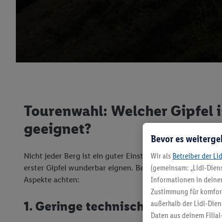
Tourenwahl: Welcher Gipfel i
geeignet?
Bevor es weiterge
Nicht jeder Berg ist ein guter Einstiegsberg. Aber es gibt
Wir als
Betreiber der Li
erster Gipfel wunderbar eignen. Bei Deiner ersten Tour so
(gemeinsam: „Lidl-Diens
Aspekte achten:
Informationen in deinem
Zustimmung für komforta
1. Geringe technische Schwierigk
außerhalb der Lidl-Dien
Daten aus deinem Filial