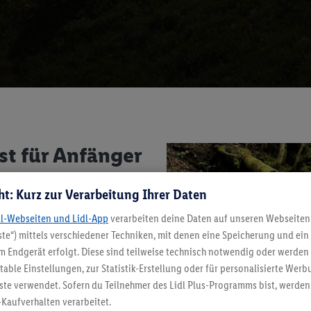
st für Anfänger
ht: Kurz zur Verarbeitung Ihrer Daten
 genug Berge, die sich als
dl-Webseiten und Lidl-App
verarbeiten deine Daten auf unseren Webseiten
lltest Du dabei auf folgende
te“) mittels verschiedener Techniken, mit denen eine Speicherung und ein 
 Endgerät erfolgt. Diese sind teilweise technisch notwendig oder werden 
ble Einstellungen, zur Statistik-Erstellung oder für personalisierte Wer
eit
ste verwendet. Sofern du Teilnehmer des Lidl Plus-Programms bist, werden
-Kaufverhalten verarbeitet.