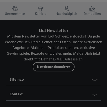
vorgenannten Zwecken zu. Weitere Informationen, auch zur
TRUSTBAR
Speicherdauer der Daten und zu deinem Recht, deine
Unternehmen
Karriere
Nachhaltigkeit
Immobilien
Einwilligung jederzeit mit Wirkung für die Zukunft zu
widerrufen, findest du in unseren
Datenschutzbestimmungen
.
Die Impressen findest du hier.
Lidl Newsletter
Mit dem Newsletter von Lidl Schweiz entdeckst Du jede
Woche exklusiv und als einer der Ersten unsere aktuellsten
Angebote, Aktionen, Produktneuheiten, exklusive
Gewinnspiele, Rezepte und vieles mehr. Melde Dich jetzt
direkt mit Deiner E-Mail Adresse an.
Newsletter abonnieren
Sitemap
Kontakt