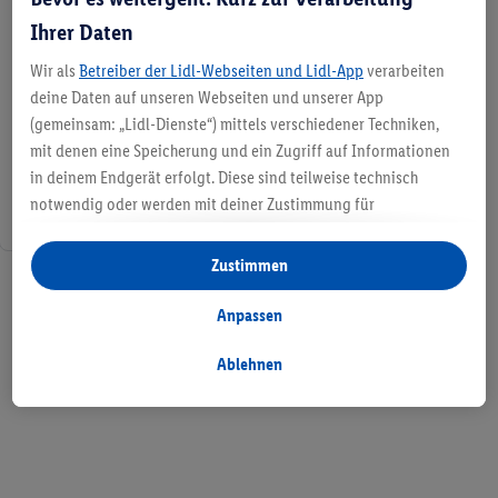
Ihrer Daten
Wir als
Betreiber der Lidl-Webseiten und Lidl-App
verarbeiten
deine Daten auf unseren Webseiten und unserer App
(gemeinsam: „Lidl-Dienste“) mittels verschiedener Techniken,
mit denen eine Speicherung und ein Zugriff auf Informationen
in deinem Endgerät erfolgt. Diese sind teilweise technisch
notwendig oder werden mit deiner Zustimmung für
komfortable Einstellungen, zur Statistik-Erstellung oder für
personalisierte Werbung innerhalb und außerhalb der Lidl-
Zustimmen
1 / 1
Dienste verwendet. Sofern du Teilnehmer des Lidl Plus-
Programms bist, werden für diese Zwecke auch Daten aus
Anpassen
deinem Filial-Kaufverhalten verarbeitet.
Unter „Anpassen“ kannst du einzelne Verwendungszwecke
Ablehnen
zulassen und weitere Angaben zu den Datenverarbeitungen
finden.
Durch einen Klick auf „Ablehnen“ kannst du nur den Einsatz
notwendiger Techniken zulassen. Durch einen Klick auf
„Zustimmen“ stimmst du allen Verarbeitungen zu sämtlichen