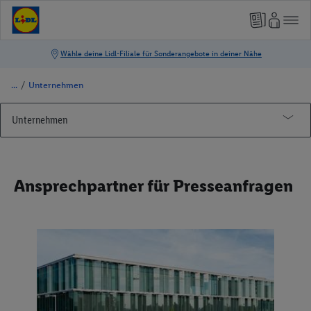
/
Unternehmen
Unternehmen
Unternehmensgeschichte
Grundsätze
Ansprechpartner für Presseanfragen
Geschäftsleitung
Compliance
Ansprechpartner für Mediaanfragen
Datenschutz
Nachhaltigkeit
Informationssicherheit
Cookies
Newsletter abonnieren
Lidl-Gesamtarbeitsvertrag (GAV)
Datenschutzerklärung Social Media
Filialen & Öffnungszeiten
Serviceleistungen
WhatsApp Datenschutz