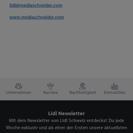
lidl@mediaschneider.com
Die Impressen findest du hier.
www.mediaschneider.com
TRUSTBAR
Unternehmen
Karriere
Nachhaltigkeit
Immobilien
Lidl Newsletter
Mit dem Newsletter von Lidl Schweiz entdeckst Du jede
Woche exklusiv und als einer der Ersten unsere aktuellsten