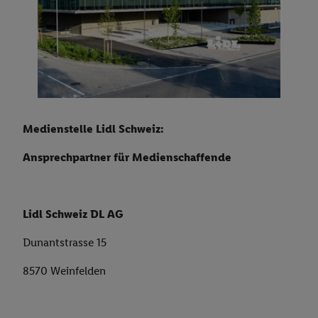
Werbeprospekte als PDF
Qualität
Filialfinder
Impressum
Eigenmarken
E-Tankstellen
Frische Sortiment
Neueröffnungen
Medienstelle Lidl Schweiz:
Ansprechpartner für Medienschaffende
Lidl Schweiz DL AG
Dunantstrasse 15
8570 Weinfelden