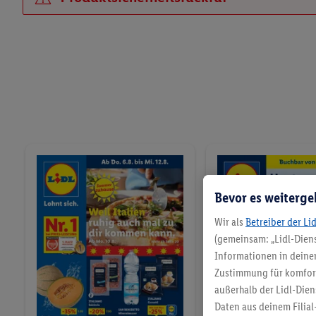
ab Donnerstag, 
Echte Qualität. Purer Geschmack.
ab Donnerstag, 6.8.
Bevor es weiterge
PAW Patrol
Wir als
Betreiber der Li
(gemeinsam: „Lidl-Diens
ab Donnerstag, 
Informationen in deinem
Zustimmung für komforta
Kinderspielwaren und -möbel
außerhalb der Lidl-Dien
Daten aus deinem Filial
Jetzt entdecken