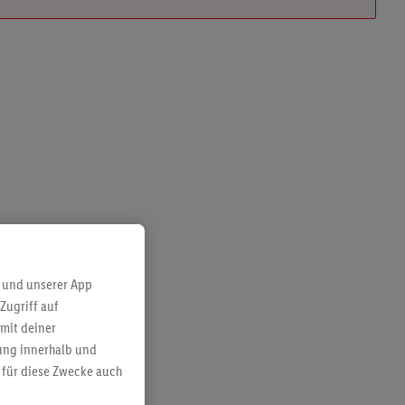
Farbenfrohe Blumen und Sukkulenten
ab Donnerstag, 6.8.
 und unserer App
Zugriff auf
mit deiner
bung innerhalb und
 für diese Zwecke auch