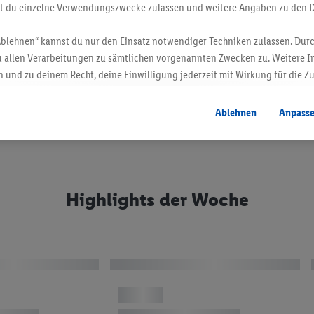
st du einzelne Verwendungszwecke zulassen und weitere Angaben zu den 
Ablehnen“ kannst du nur den Einsatz notwendiger Techniken zulassen. Durc
 allen Verarbeitungen zu sämtlichen vorgenannten Zwecken zu. Weitere I
 und zu deinem Recht, deine Einwilligung jederzeit mit Wirkung für die Z
atenschutzbestimmungen
.
Die Impressen findest du hier.
hlights
dukte für ein sauberes
Ablehnen
Anpass
Praktische Küchenhelfer
Highlights der Woche