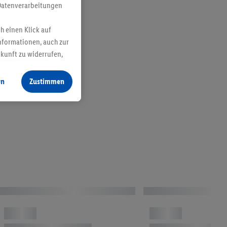
Schuhkipper und praktische
Datenverarbeitungen
Alltagshelfer
h einen Klick auf
Jetzt entdecken
nformationen, auch zur
ukunft zu widerrufen,
en
Zustimmen
Prepaid, Gutscheine & Unterhaltung