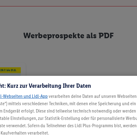
6.8.
Neu in unserem Sortiment
Werbeprospekte als PDF
ab Donnerstag, 6.8.
ht: Kurz zur Verarbeitung Ihrer Daten
dl-Webseiten und Lidl-App
verarbeiten deine Daten auf unseren Webseiten
te“) mittels verschiedener Techniken, mit denen eine Speicherung und ein 
6.8.
 Endgerät erfolgt. Diese sind teilweise technisch notwendig oder werden 
ble Einstellungen, zur Statistik-Erstellung oder für personalisierte Wer
CRIVIT – Find your move
ste verwendet. Sofern du Teilnehmer des Lidl Plus-Programms bist, werden
-Kaufverhalten verarbeitet.
ab Donnerstag, 6.8.