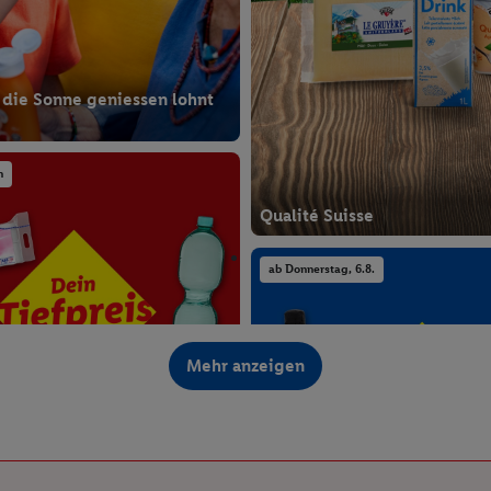
 die Sonne geniessen lohnt
n
Qualité Suisse
ab Donnerstag, 6.8.
Mehr anzeigen
paren lohnt sich.