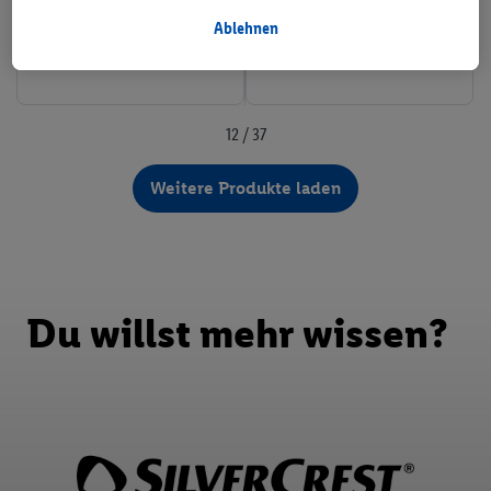
deinem Filial-Kaufverhalten verarbeitet.
Unter „Anpassen“ kannst du einzelne Verwendungszwecke
Ablehnen
zulassen und weitere Angaben zu den Datenverarbeitungen
finden.
Durch einen Klick auf „Ablehnen“ kannst du nur den Einsatz
notwendiger Techniken zulassen. Durch einen Klick auf
12 / 37
„Zustimmen“ stimmst du allen Verarbeitungen zu sämtlichen
vorgenannten Zwecken zu. Weitere Informationen, auch zur
Weitere Produkte laden
Speicherdauer der Daten und zu deinem Recht, deine
Einwilligung jederzeit mit Wirkung für die Zukunft zu
widerrufen, findest du in unseren
Datenschutzbestimmungen
.
Die Impressen findest du hier.
Du willst mehr wissen?