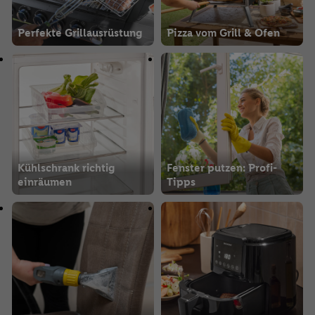
Perfekte Grillausrüstung
Pizza vom Grill & Ofen
Kühlschrank richtig
Fenster putzen: Profi-
einräumen
Tipps