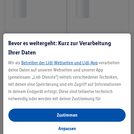
Bevor es weitergeht: Kurz zur Verarbeitung
Ihrer Daten
Wir als
Betreiber der Lidl-Webseiten und Lidl-App
verarbeiten
deine Daten auf unseren Webseiten und unserer App
(gemeinsam: „Lidl-Dienste“) mittels verschiedener Techniken,
mit denen eine Speicherung und ein Zugriff auf Informationen
in deinem Endgerät erfolgt. Diese sind teilweise technisch
notwendig oder werden mit deiner Zustimmung für
komfortable Einstellungen, zur Statistik-Erstellung oder für
personalisierte Werbung innerhalb und außerhalb der Lidl-
Zustimmen
Dienste verwendet. Sofern du Teilnehmer des Lidl Plus-
Programms bist, werden für diese Zwecke auch Daten aus
Anpassen