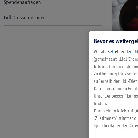
Spendenanfragen
Lidl Grössenrechner
Bevor es weiterge
Wir als
Betreiber der Li
(gemeinsam: „Lidl-Diens
Informationen in deinem
Zustimmung für komforta
außerhalb der Lidl-Dien
Daten aus deinem Filial
Unter „Anpassen“ kann
finden.
Durch einen Klick auf „
„Zustimmen“ stimmst du
Speicherdauer der Daten
findest du in unseren
D