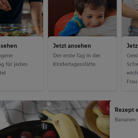
nsehen
Jetzt ansehen
Jet
ogene
Der erste Tag in der
Gewi
g für jeden
Kindertagesstätte
Schw
tel
wich
Frau
Rezept 
Bananen-D