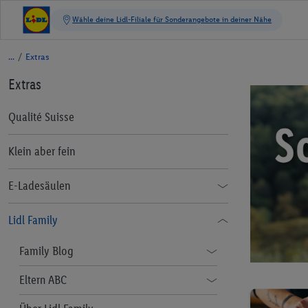
/
Extras
Extras
Qualité Suisse
Klein aber fein
E-Ladesäulen
FAQ
Lidl Family
Nutzungsbedingungen
Family Blog
Datenschutzhinweise
Ernährung
Eltern ABC