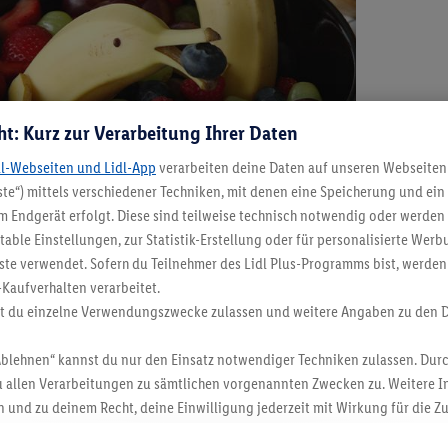
ht: Kurz zur Verarbeitung Ihrer Daten
dl-Webseiten und Lidl-App
verarbeiten deine Daten auf unseren Webseiten
te“) mittels verschiedener Techniken, mit denen eine Speicherung und ein 
 Endgerät erfolgt. Diese sind teilweise technisch notwendig oder werden 
ble Einstellungen, zur Statistik-Erstellung oder für personalisierte Wer
ste verwendet. Sofern du Teilnehmer des Lidl Plus-Programms bist, werden
Rezept 
-Kaufverhalten verarbeitet.
Birnen-Ig
st du einzelne Verwendungszwecke zulassen und weitere Angaben zu den 
Ablehnen“ kannst du nur den Einsatz notwendiger Techniken zulassen. Durc
 allen Verarbeitungen zu sämtlichen vorgenannten Zwecken zu. Weitere I
 und zu deinem Recht, deine Einwilligung jederzeit mit Wirkung für die Z
atenschutzbestimmungen
.
Die Impressen findest du hier.