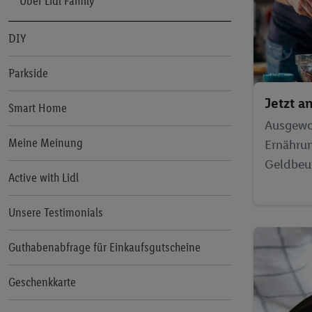
Lifestyle
Schwangerschaft
Über Lidl Family
Pflege und Gesundheit
Geburt
DIY
Kreative-Ecke
Stillende Mütter
Parkside
Feiern & Schenken
Junge Eltern
Jetzt a
Smart Home
Outdoor & Reisen
Ausgew
Meine Meinung
Ernährun
Checkliste
Geldbeu
Active with Lidl
Unsere Testimonials
Guthabenabfrage für Einkaufsgutscheine
Geschenkkarte