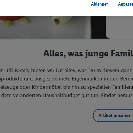
Ablehnen
Anpass
Alles, was junge Fami
t Lidl Family bieten wir Dir alles, was Du in diesem gan
produkte und ausgezeichnete Eigenmarken in den Bereic
elzeuge oder Kindermöbel bis hin zu speziellen Familienre
dem veränderten Haushaltbudget gut tun. Findet heraus
Artikel ansehen