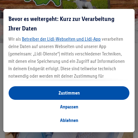
Bevor es weitergeht: Kurz zur Verarbeitung
Ihrer Daten
Jetzt bewerben
Wir als
Betreiber der Lidl-Webseiten und Lidl-App
verarbeiten
deine Daten auf unseren Webseiten und unserer App
(gemeinsam: „Lidl-Dienste“) mittels verschiedener Techniken,
mit denen eine Speicherung und ein Zugriff auf Informationen
in deinem Endgerät erfolgt. Diese sind teilweise technisch
notwendig oder werden mit deiner Zustimmung für
komfortable Einstellungen, zur Statistik-Erstellung oder für
personalisierte Werbung innerhalb und außerhalb der Lidl-
Zustimmen
Dienste verwendet. Sofern du Teilnehmer des Lidl Plus-
Programms bist, werden für diese Zwecke auch Daten aus
Anpassen
deinem Filial-Kaufverhalten verarbeitet.
Unter „Anpassen“ kannst du einzelne Verwendungszwecke
Ablehnen
zulassen und weitere Angaben zu den Datenverarbeitungen
finden.