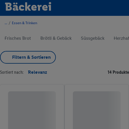
Bäckerei
/
Essen & Trinken
Frisches Brot
Brötli & Gebäck
Süssgebäck
Herzha
Filtern & Sortieren
Sortiert nach:
Relevanz
14 Produkte