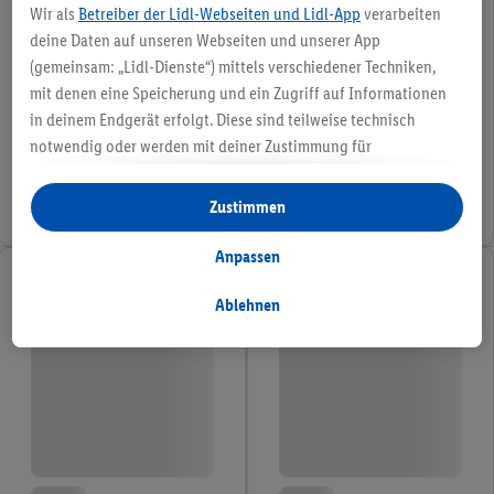
Wir als
Betreiber der Lidl-Webseiten und Lidl-App
verarbeiten
deine Daten auf unseren Webseiten und unserer App
(gemeinsam: „Lidl-Dienste“) mittels verschiedener Techniken,
mit denen eine Speicherung und ein Zugriff auf Informationen
in deinem Endgerät erfolgt. Diese sind teilweise technisch
notwendig oder werden mit deiner Zustimmung für
komfortable Einstellungen, zur Statistik-Erstellung oder für
personalisierte Werbung innerhalb und außerhalb der Lidl-
Zustimmen
Dienste verwendet. Sofern du Teilnehmer des Lidl Plus-
Programms bist, werden für diese Zwecke auch Daten aus
Anpassen
deinem Filial-Kaufverhalten verarbeitet.
Unter „Anpassen“ kannst du einzelne Verwendungszwecke
Ablehnen
zulassen und weitere Angaben zu den Datenverarbeitungen
finden.
Durch einen Klick auf „Ablehnen“ kannst du nur den Einsatz
notwendiger Techniken zulassen. Durch einen Klick auf
„Zustimmen“ stimmst du allen Verarbeitungen zu sämtlichen
vorgenannten Zwecken zu. Weitere Informationen, auch zur
Speicherdauer der Daten und zu deinem Recht, deine