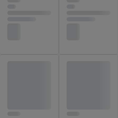
Einwilligung jederzeit mit Wirkung für die Zukunft zu
widerrufen, findest du in unseren
Datenschutzbestimmungen
.
Die Impressen findest du hier.