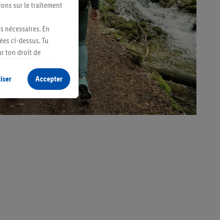
ions sur le traitement
es nécessaires. En
ées ci-dessus. Tu
r ton droit de
fidentialité
.
Pour
iser
Accepter