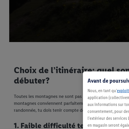
Choix de l’itinéraire: quel 
débuter?
Avant de poursuiv
Nous, en tant qu'
exploit
Toutes les montagnes ne sont pas adaptées aux novices.
application (collectivem
montagnes conviennent parfaitement pour une première 
aux informations sur to
randonnée, tu dois tenir compte des points suivants:
consentement, pour des r
l'extérieur des service
1. Faible difficulté technique
en magasin seront égale