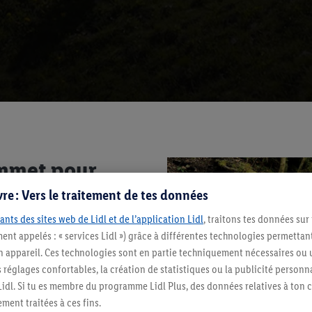
sommet pour
re : Vers le traitement de tes données
ants des sites web de Lidl et de l’application Lidl
, traitons tes données sur
 Mais de nombreuses
ent appelés : « services Lidl ») grâce à différentes technologies permettant
randonnée. Pour ta première
n appareil. Ces technologies sont en partie techniquement nécessaires ou u
églages confortables, la création de statistiques ou la publicité personnali
s Lidl. Si tu es membre du programme Lidl Plus, des données relatives à to
ment traitées à ces fins.