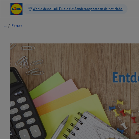
/
Extras