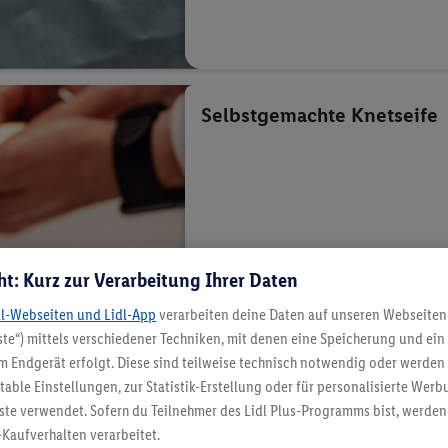
Selbstgemachte Knetseife
ht: Kurz zur Verarbeitung Ihrer Daten
dl-Webseiten und Lidl-App
verarbeiten deine Daten auf unseren Webseiten
te“) mittels verschiedener Techniken, mit denen eine Speicherung und ein 
 Endgerät erfolgt. Diese sind teilweise technisch notwendig oder werden 
ble Einstellungen, zur Statistik-Erstellung oder für personalisierte Wer
ste verwendet. Sofern du Teilnehmer des Lidl Plus-Programms bist, werden
-Kaufverhalten verarbeitet.