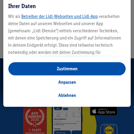
Ihrer Daten
Wir als
Betreiber der Lidl-Webseiten und Lidl-App
verarbeiten
deine Daten auf unseren Webseiten und unserer App
(gemeinsam: „Lidl-Dienste“) mittels verschiedener Techniken,
mit denen eine Speicherung und ein Zugriff auf Informationen
in deinem Endgerät erfolgt. Diese sind teilweise technisch
Alle Angebote immer zur Hand.
notwendig oder werden mit deiner Zustimmung für
komfortable Einstellungen, zur Statistik-Erstellung oder für
personalisierte Werbung innerhalb und außerhalb der Lidl-
Die Lidl Plus App.
Zustimmen
Dienste verwendet. Sofern du Teilnehmer des Lidl Plus-
Programms bist, werden für diese Zwecke auch Daten aus
Anpassen
deinem Filial-Kaufverhalten verarbeitet.
Unter „Anpassen“ kannst du einzelne Verwendungszwecke
Ablehnen
zulassen und weitere Angaben zu den Datenverarbeitungen
finden.
Durch einen Klick auf „Ablehnen“ kannst du nur den Einsatz
notwendiger Techniken zulassen. Durch einen Klick auf
„Zustimmen“ stimmst du allen Verarbeitungen zu sämtlichen