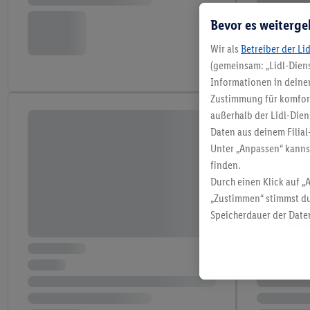
Bevor es weiterge
Wir als
Betreiber der Li
(gemeinsam: „Lidl-Diens
Informationen in deinem
Zustimmung für komforta
außerhalb der Lidl-Dien
Daten aus deinem Filial
Unter „Anpassen“ kann
finden.
Durch einen Klick auf „
„Zustimmen“ stimmst du
Speicherdauer der Daten
findest du in unseren
D