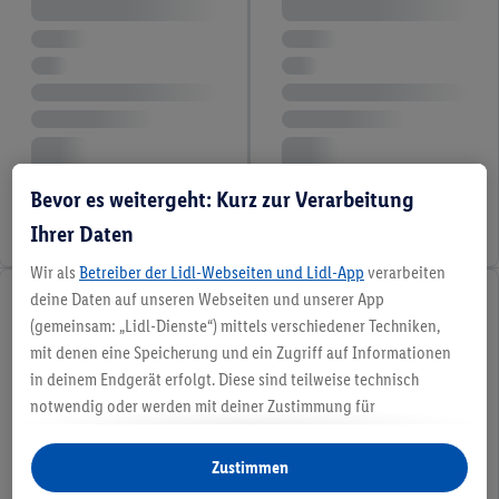
Bevor es weitergeht: Kurz zur Verarbeitung
Ihrer Daten
Wir als
Betreiber der Lidl-Webseiten und Lidl-App
verarbeiten
deine Daten auf unseren Webseiten und unserer App
(gemeinsam: „Lidl-Dienste“) mittels verschiedener Techniken,
mit denen eine Speicherung und ein Zugriff auf Informationen
in deinem Endgerät erfolgt. Diese sind teilweise technisch
notwendig oder werden mit deiner Zustimmung für
komfortable Einstellungen, zur Statistik-Erstellung oder für
personalisierte Werbung innerhalb und außerhalb der Lidl-
Zustimmen
Dienste verwendet. Sofern du Teilnehmer des Lidl Plus-