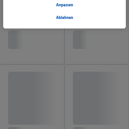
Programms bist, werden für diese Zwecke auch Daten aus
Anpassen
deinem Filial-Kaufverhalten verarbeitet.
Unter „Anpassen“ kannst du einzelne Verwendungszwecke
Ablehnen
zulassen und weitere Angaben zu den Datenverarbeitungen
finden.
Durch einen Klick auf „Ablehnen“ kannst du nur den Einsatz
notwendiger Techniken zulassen. Durch einen Klick auf
„Zustimmen“ stimmst du allen Verarbeitungen zu sämtlichen
vorgenannten Zwecken zu. Weitere Informationen, auch zur
Speicherdauer der Daten und zu deinem Recht, deine
Einwilligung jederzeit mit Wirkung für die Zukunft zu
widerrufen, findest du in unseren
Datenschutzbestimmungen
.
Die Impressen findest du hier.