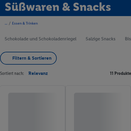
Süßwaren & Snacks
/
Essen & Trinken
Schokolade und Schokoladenriegel
Salzige Snacks
Bi
Filtern & Sortieren
Sortiert nach:
Relevanz
11 Produkte