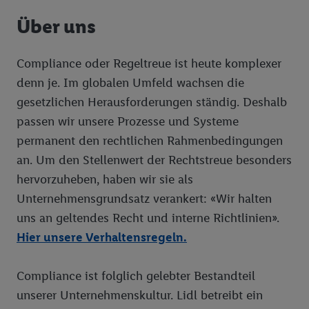
Grundsätze
Über uns
Compliance
Datenschutz
Compliance oder Regeltreue ist heute komplexer
denn je. Im globalen Umfeld wachsen die
Informationssicherheit
Cookies
gesetzlichen Herausforderungen ständig. Deshalb
Lidl-Gesamtarbeitsvertrag (GAV)
Datenschutzerklärung Social Media
passen wir unsere Prozesse und Systeme
permanent den rechtlichen Rahmenbedingungen
Serviceleistungen
WhatsApp Datenschutz
an. Um den Stellenwert der Rechtstreue besonders
Qualität
hervorzuheben, haben wir sie als
Eigenmarken
Unternehmensgrundsatz verankert: «Wir halten
uns an geltendes Recht und interne Richtlinien».
Frische Sortiment
Hier unsere Verhaltensregeln.
Geschäftsleitung
Ansprechpartner für Mediaanfragen
Compliance ist folglich gelebter Bestandteil
unserer Unternehmenskultur. Lidl betreibt ein
Nachhaltigkeit