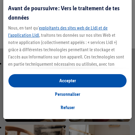
sources de chaleur, y
Avant de poursuivre : Vers le traitement de tes
✓ Peut également être
compris l’induction
données
utilisée sur les barbecues ou
✓ Convient également
directement sur le feu
Nous, en tant qu'
exploitants des sites web de Lidl et de
au four
l’application Lidl
, traitons tes données sur nos sites Web et
notre application (collectivement appelés : « services Lidl »)
grâce à différentes technologies permettant le stockage et
l'accès aux informations sur ton appareil. Ces technologies sont
en partie techniquement nécessaires ou utilisées, avec ton
consentement, pour des réglages confortables, la création de
statistiques ou la publicité personnalisée à l'intérieur et à
Accepter
l'extérieur des services Lidl. Si tu es membre du programme Lidl
Plus, des données relatives à ton comportement d'achat en
Personnaliser
magasin seront également traitées à ces fins.
Sous « Personnaliser », tu peux autoriser certaines finalités
Refuser
d'utilisation et obtenir plus d'informations sur le traitement des
données.
En cliquant sur « Refuser », tu as la possibilité d’autoriser