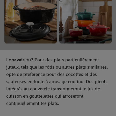
uniquement l'utilisation des technologies nécessaires. En
cliquant sur « Accepter », tu consens à tous les traitements pour
l’ensemble des finalités mentionnées ci-dessus. Tu trouveras de
plus amples informations, notamment sur la durée de
conservation des données et sur ton droit de révoquer ton
consentement à tout moment avec effet pour l’avenir, dans
notre
déclaration de confidentialité
.
Pour consulter les
mentions légales, c’est ici.
Le savais-tu?
Pour des plats particulièrement
juteux, tels que les rôtis ou autres plats similaires,
opte de préférence pour des cocottes et des
sauteuses en fonte à arrosage continu. Des picots
intégrés au couvercle transformeront le jus de
cuisson en gouttelettes qui arroseront
continuellement tes plats.