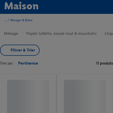
Maison
/
Manger & Boire
Ménage
Papier toilette, essuie-tout & mouchoirs
Ling
Filtrer & Trier
Trier par :
Pertinence
11 produits