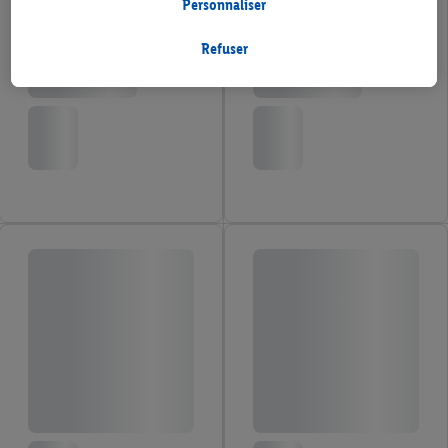
Plus, des données relatives à ton comportement d'achat en
Personnaliser
magasin seront également traitées à ces fins.
Sous « Personnaliser », tu peux autoriser certaines finalités
Refuser
d'utilisation et obtenir plus d'informations sur le traitement des
données.
En cliquant sur « Refuser », tu as la possibilité d’autoriser
uniquement l'utilisation des technologies nécessaires. En
cliquant sur « Accepter », tu consens à tous les traitements pour
l’ensemble des finalités mentionnées ci-dessus. Tu trouveras de
plus amples informations, notamment sur la durée de
conservation des données et sur ton droit de révoquer ton
consentement à tout moment avec effet pour l’avenir, dans
notre
déclaration de confidentialité
.
Pour consulter les
mentions légales, c’est ici.