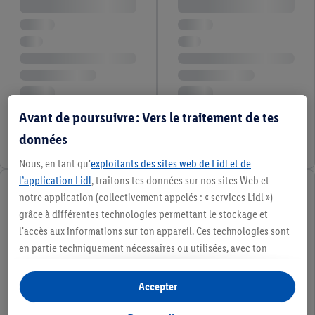
Avant de poursuivre : Vers le traitement de tes
données
Nous, en tant qu'
exploitants des sites web de Lidl et de
l’application Lidl
, traitons tes données sur nos sites Web et
notre application (collectivement appelés : « services Lidl »)
grâce à différentes technologies permettant le stockage et
l'accès aux informations sur ton appareil. Ces technologies sont
en partie techniquement nécessaires ou utilisées, avec ton
consentement, pour des réglages confortables, la création de
statistiques ou la publicité personnalisée à l'intérieur et à
Accepter
l'extérieur des services Lidl. Si tu es membre du programme Lidl