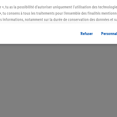
r », tu as la possibilité d’autoriser uniquement l'utilisation des technologi
», tu consens à tous les traitements pour l’ensemble des finalités mentionn
s informations, notamment sur la durée de conservation des données et su
ent à tout moment avec effet pour l’avenir, dans notre
déclaration de con
gales, c’est ici.
Refuser
Personnal