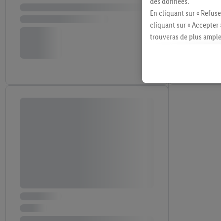
des données.
En cliquant sur « Refuse
cliquant sur « Accepter 
trouveras de plus ample
révoquer ton consentem
consulter les mentions lé