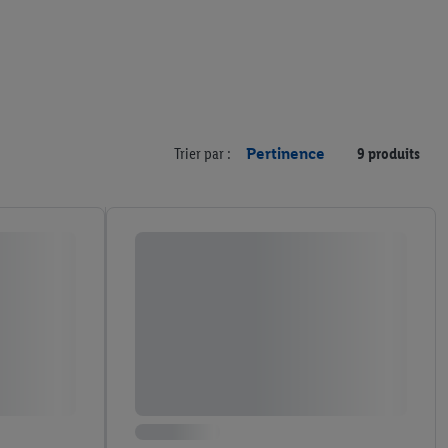
Trier par :
Pertinence
9 produits