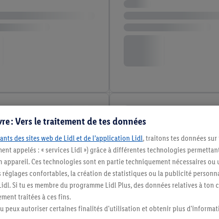
re : Vers le traitement de tes données
ants des sites web de Lidl et de l’application Lidl
, traitons tes données sur
ent appelés : « services Lidl ») grâce à différentes technologies permettant
n appareil. Ces technologies sont en partie techniquement nécessaires ou u
églages confortables, la création de statistiques ou la publicité personnali
s Lidl. Si tu es membre du programme Lidl Plus, des données relatives à to
ment traitées à ces fins.
tu peux autoriser certaines finalités d'utilisation et obtenir plus d'informat