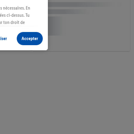
es nécessaires. En
ées ci-dessus. Tu
r ton droit de
fidentialité
.
Pour
iser
Accepter