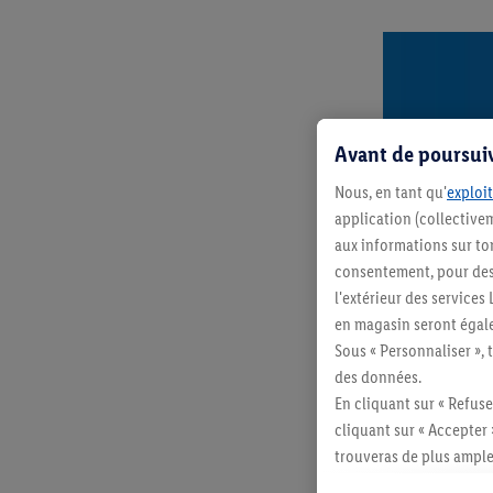
Avant de poursuiv
Nous, en tant qu'
exploit
application (collectivem
aux informations sur to
consentement, pour des r
l'extérieur des service
en magasin seront égale
S'abonne
Sous « Personnaliser », 
des données.
En cliquant sur « Refuse
cliquant sur « Accepter 
trouveras de plus ample
révoquer ton consentem