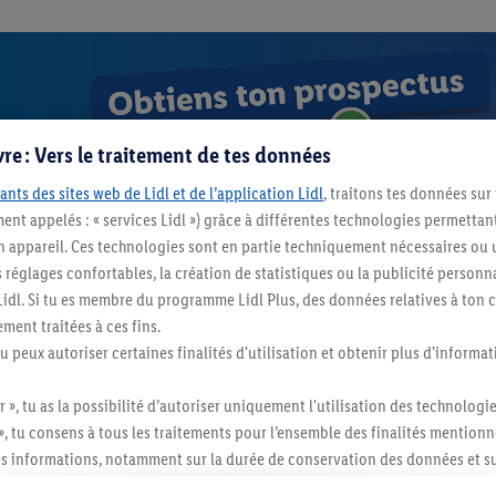
re : Vers le traitement de tes données
ants des sites web de Lidl et de l’application Lidl
, traitons tes données sur
ent appelés : « services Lidl ») grâce à différentes technologies permettant
n appareil. Ces technologies sont en partie techniquement nécessaires ou u
églages confortables, la création de statistiques ou la publicité personnali
s Lidl. Si tu es membre du programme Lidl Plus, des données relatives à to
ment traitées à ces fins.
r maintenant
tu peux autoriser certaines finalités d'utilisation et obtenir plus d'informat
r », tu as la possibilité d’autoriser uniquement l'utilisation des technologi
», tu consens à tous les traitements pour l’ensemble des finalités mentionn
Vers le prospectus d’actions
s informations, notamment sur la durée de conservation des données et su
ent à tout moment avec effet pour l’avenir, dans notre
déclaration de con