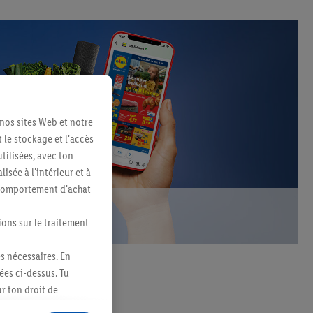
 nos sites Web et notre
 le stockage et l'accès
tilisées, avec ton
sée à l'intérieur et à
n comportement d'achat
ions sur le traitement
es nécessaires. En
ées ci-dessus. Tu
 par WhatsApp
r ton droit de
fidentialité
.
Pour