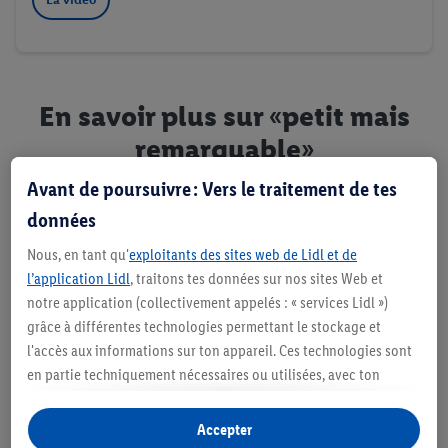
En savoir plus sur «petit mais
remarquable»
Avant de poursuivre : Vers le traitement de tes
données
Nous, en tant qu'
exploitants des sites web de Lidl et de
l’application Lidl
, traitons tes données sur nos sites Web et
notre application (collectivement appelés : « services Lidl »)
grâce à différentes technologies permettant le stockage et
l'accès aux informations sur ton appareil. Ces technologies sont
en partie techniquement nécessaires ou utilisées, avec ton
consentement, pour des réglages confortables, la création de
statistiques ou la publicité personnalisée à l'intérieur et à
Accepter
l'extérieur des services Lidl. Si tu es membre du programme Lidl