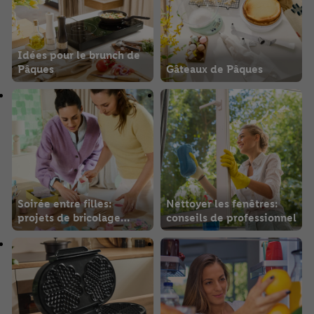
Idées pour le brunch de
Pâques
Gâteaux de Pâques
Soirée entre filles:
Nettoyer les fenêtres:
projets de bricolage
conseils de professionnel
créatifs