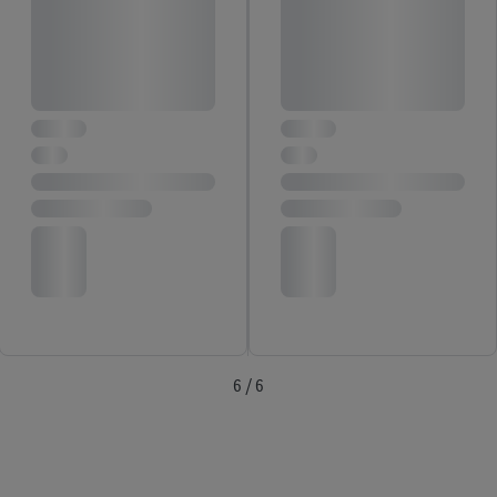
uniquement l'utilisation des technologies nécessaires. En
cliquant sur « Accepter », tu consens à tous les traitements pour
l’ensemble des finalités mentionnées ci-dessus. Tu trouveras de
plus amples informations, notamment sur la durée de
conservation des données et sur ton droit de révoquer ton
consentement à tout moment avec effet pour l’avenir, dans
notre
déclaration de confidentialité
.
Pour consulter les
mentions légales, c’est ici.
6 / 6