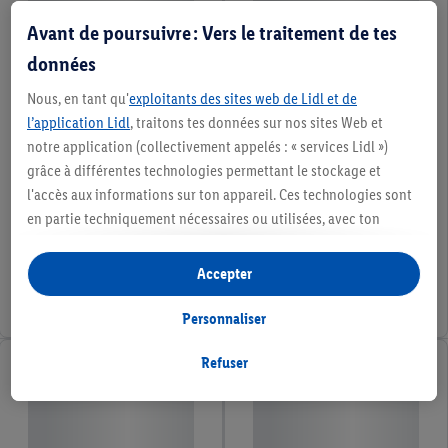
Avant de poursuivre : Vers le traitement de tes
données
Nous, en tant qu'
exploitants des sites web de Lidl et de
l’application Lidl
, traitons tes données sur nos sites Web et
notre application (collectivement appelés : « services Lidl »)
grâce à différentes technologies permettant le stockage et
l'accès aux informations sur ton appareil. Ces technologies sont
en partie techniquement nécessaires ou utilisées, avec ton
consentement, pour des réglages confortables, la création de
statistiques ou la publicité personnalisée à l'intérieur et à
Accepter
l'extérieur des services Lidl. Si tu es membre du programme Lidl
Plus, des données relatives à ton comportement d'achat en
Personnaliser
magasin seront également traitées à ces fins.
Sous « Personnaliser », tu peux autoriser certaines finalités
Refuser
d'utilisation et obtenir plus d'informations sur le traitement des
données.
En cliquant sur « Refuser », tu as la possibilité d’autoriser