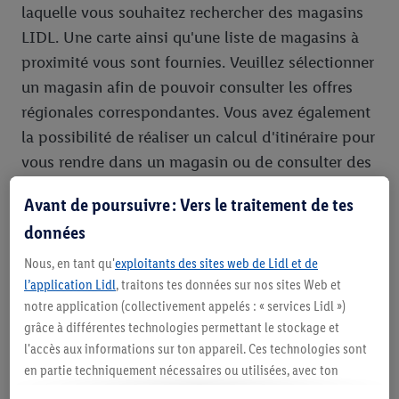
laquelle vous souhaitez rechercher des magasins
LIDL. Une carte ainsi qu'une liste de magasins à
proximité vous sont fournies. Veuillez sélectionner
un magasin afin de pouvoir consulter les offres
régionales correspondantes. Vous avez également
la possibilité de réaliser un calcul d'itinéraire pour
vous rendre dans un magasin ou de consulter des
informations détaillées telles que les heures
Avant de poursuivre : Vers le traitement de tes
d'ouverture.
données
Nous, en tant qu'
exploitants des sites web de Lidl et de
l’application Lidl
, traitons tes données sur nos sites Web et
notre application (collectivement appelés : « services Lidl »)
grâce à différentes technologies permettant le stockage et
l'accès aux informations sur ton appareil. Ces technologies sont
en partie techniquement nécessaires ou utilisées, avec ton
consentement, pour des réglages confortables, la création de