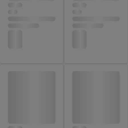
plus amples informations, notamment sur la durée de
conservation des données et sur ton droit de révoquer ton
consentement à tout moment avec effet pour l’avenir, dans
notre
déclaration de confidentialité
.
Pour consulter les
mentions légales, c’est ici.