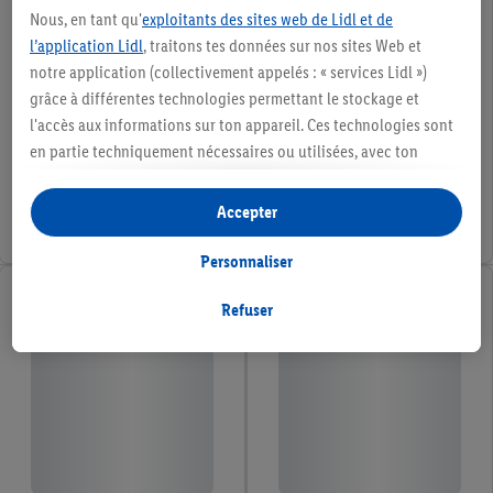
Nous, en tant qu'
exploitants des sites web de Lidl et de
l’application Lidl
, traitons tes données sur nos sites Web et
notre application (collectivement appelés : « services Lidl »)
grâce à différentes technologies permettant le stockage et
l'accès aux informations sur ton appareil. Ces technologies sont
en partie techniquement nécessaires ou utilisées, avec ton
consentement, pour des réglages confortables, la création de
statistiques ou la publicité personnalisée à l'intérieur et à
Accepter
l'extérieur des services Lidl. Si tu es membre du programme Lidl
Plus, des données relatives à ton comportement d'achat en
Personnaliser
magasin seront également traitées à ces fins.
Sous « Personnaliser », tu peux autoriser certaines finalités
Refuser
d'utilisation et obtenir plus d'informations sur le traitement des
données.
En cliquant sur « Refuser », tu as la possibilité d’autoriser
uniquement l'utilisation des technologies nécessaires. En
cliquant sur « Accepter », tu consens à tous les traitements pour
l’ensemble des finalités mentionnées ci-dessus. Tu trouveras de