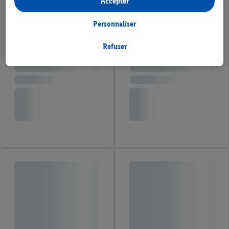
Accepter
l'extérieur des services Lidl. Si tu es membre du programme Lidl
Plus, des données relatives à ton comportement d'achat en
Personnaliser
magasin seront également traitées à ces fins.
Sous « Personnaliser », tu peux autoriser certaines finalités
Refuser
d'utilisation et obtenir plus d'informations sur le traitement des
données.
En cliquant sur « Refuser », tu as la possibilité d’autoriser
uniquement l'utilisation des technologies nécessaires. En
cliquant sur « Accepter », tu consens à tous les traitements pour
l’ensemble des finalités mentionnées ci-dessus. Tu trouveras de
plus amples informations, notamment sur la durée de
conservation des données et sur ton droit de révoquer ton
consentement à tout moment avec effet pour l’avenir, dans
notre
déclaration de confidentialité
.
Pour consulter les
mentions légales, c’est ici.