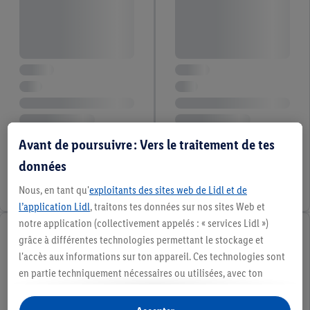
Avant de poursuivre : Vers le traitement de tes
données
Nous, en tant qu'
exploitants des sites web de Lidl et de
l’application Lidl
, traitons tes données sur nos sites Web et
notre application (collectivement appelés : « services Lidl »)
grâce à différentes technologies permettant le stockage et
l'accès aux informations sur ton appareil. Ces technologies sont
en partie techniquement nécessaires ou utilisées, avec ton
consentement, pour des réglages confortables, la création de
statistiques ou la publicité personnalisée à l'intérieur et à