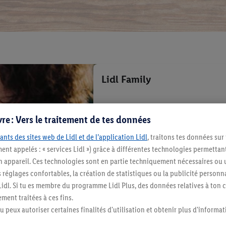
Lidl Family
re : Vers le traitement de tes données
ants des sites web de Lidl et de l’application Lidl
, traitons tes données sur
ent appelés : « services Lidl ») grâce à différentes technologies permettant
n appareil. Ces technologies sont en partie techniquement nécessaires ou u
églages confortables, la création de statistiques ou la publicité personnali
s Lidl. Si tu es membre du programme Lidl Plus, des données relatives à to
ment traitées à ces fins.
tu peux autoriser certaines finalités d'utilisation et obtenir plus d'informat