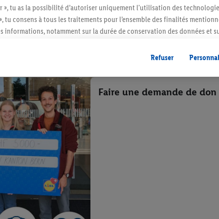
r », tu as la possibilité d’autoriser uniquement l'utilisation des technologi
», tu consens à tous les traitements pour l’ensemble des finalités mentionn
s informations, notamment sur la durée de conservation des données et su
ent à tout moment avec effet pour l’avenir, dans notre
déclaration de con
gales, c’est ici.
Refuser
Personnal
Faire une demande de don