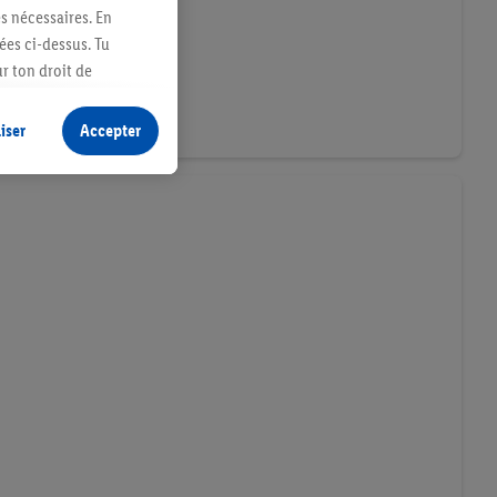
es nécessaires. En
ées ci-dessus. Tu
r ton droit de
fidentialité
.
Pour
iser
Accepter