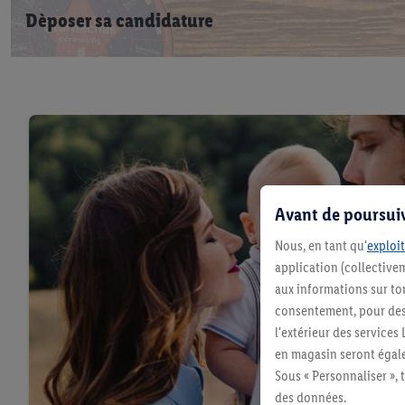
Dèposer sa candidature
Avant de poursuiv
Nous, en tant qu'
exploit
application (collectivem
aux informations sur to
consentement, pour des r
l'extérieur des service
en magasin seront égale
Sous « Personnaliser », 
des données.