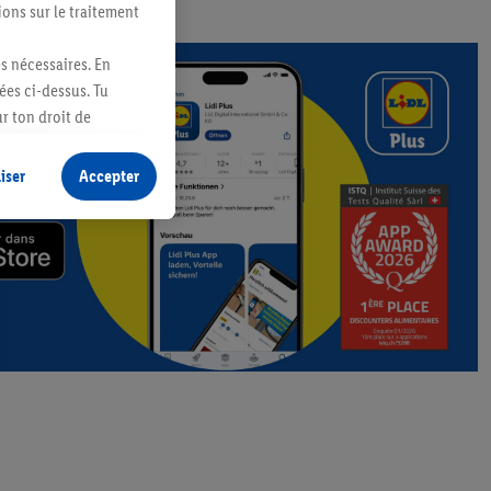
ions sur le traitement
es nécessaires. En
ées ci-dessus. Tu
r ton droit de
fidentialité
.
Pour
iser
Accepter