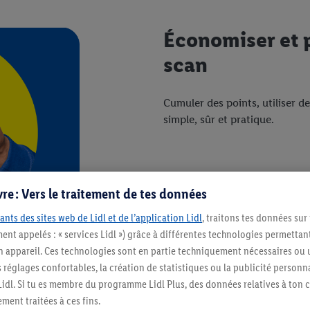
Économiser et 
scan
Cumuler des points, utiliser d
simple, sûr et pratique.
re : Vers le traitement de tes données
ants des sites web de Lidl et de l’application Lidl
, traitons tes données sur
ent appelés : « services Lidl ») grâce à différentes technologies permettant
n appareil. Ces technologies sont en partie techniquement nécessaires ou u
églages confortables, la création de statistiques ou la publicité personnali
s Lidl. Si tu es membre du programme Lidl Plus, des données relatives à to
ment traitées à ces fins.