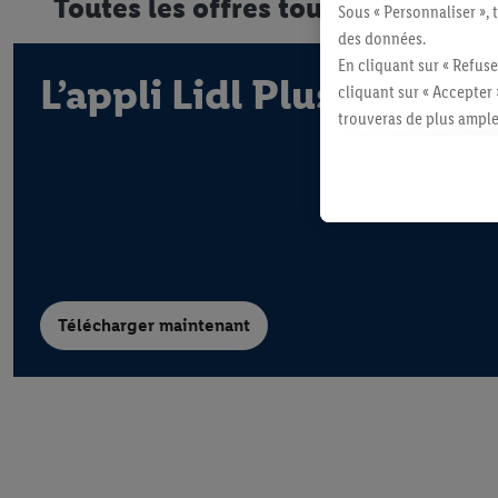
Toutes les offres toujours à porté
Sous « Personnaliser », 
des données.
En cliquant sur « Refuse
L’appli Lidl Plus.
cliquant sur « Accepter 
trouveras de plus ample
révoquer ton consentem
consulter les mentions lé
Télécharger maintenant