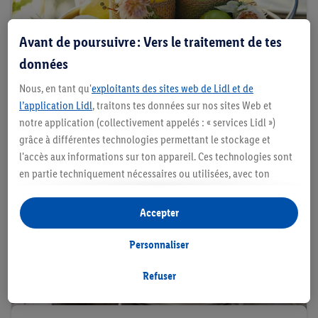
Avant de poursuivre : Vers le traitement de tes
Idées déco
données
Nous, en tant qu'
exploitants des sites web de Lidl et de
l’application Lidl
, traitons tes données sur nos sites Web et
notre application (collectivement appelés : « services Lidl »)
grâce à différentes technologies permettant le stockage et
l'accès aux informations sur ton appareil. Ces technologies sont
en partie techniquement nécessaires ou utilisées, avec ton
consentement, pour des réglages confortables, la création de
statistiques ou la publicité personnalisée à l'intérieur et à
Accepter
l'extérieur des services Lidl. Si tu es membre du programme Lidl
Plus, des données relatives à ton comportement d'achat en
Personnaliser
magasin seront également traitées à ces fins.
Sous « Personnaliser », tu peux autoriser certaines finalités
Refuser
d'utilisation et obtenir plus d'informations sur le traitement des
données.