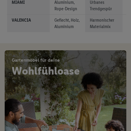
MIAMI
Aluminium,
Urbanes
Ga
Rope-Design
Trendgespür
Te
VALENCIA
Geflecht, Holz,
Harmonischer
Ga
Aluminium
Materialmix
Te
Gartenmöbel für deine
Wohlfühloase