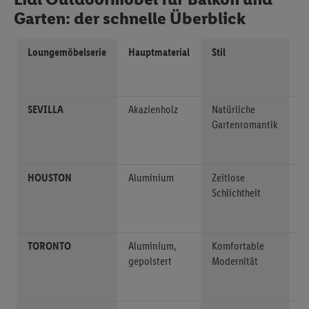
Garten: der schnelle Überblick
Loungemöbelserie
Hauptmaterial
Stil
B
g
fü
SEVILLA
Akazienholz
Natürliche
Ga
Gartenromantik
Te
B
HOUSTON
Aluminium
Zeitlose
Ga
Schlichtheit
Te
B
TORONTO
Aluminium,
Komfortable
Ga
gepolstert
Modernität
Te
B