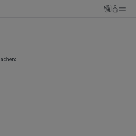
t
achen: