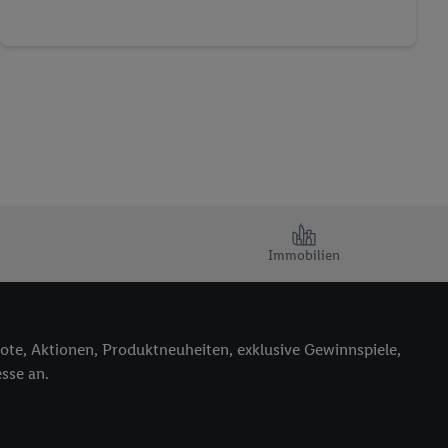
Immobilien
ote, Aktionen, Produktneuheiten, exklusive Gewinnspiele,
sse an.