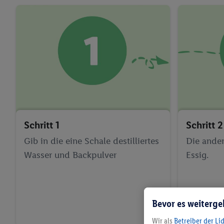
Schritt 1
Schritt 2
Gib in die eine Schale destilliertes
Die ander
Wasser und Backpulver
Essig.
Bevor es weiterge
Wir als
Betreiber der Li