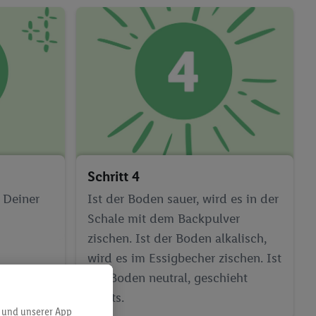
Schritt 4
l Deiner
Ist der Boden sauer, wird es in der
Schale mit dem Backpulver
zischen. Ist der Boden alkalisch,
wird es im Essigbecher zischen. Ist
der Boden neutral, geschieht
nichts.
 und unserer App