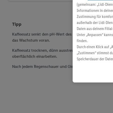
(gemeinsam: „Lidl-Diens
Informationen in deinem
Zustimmung für komforta
außerhalb der Lidl-Dien
Tipp
Daten aus deinem Filial
Kaffeesatz senkt den pH-Wert des Bodens und bringt mit
Unter „Anpassen“ kann
das Wachstum voran.
finden.
Durch einen Klick auf „
Kaffeesatz trocknen, dünn ausstreuen auf Beeterde oder 
„Zustimmen“ stimmst du
oberflächlich einarbeiten.
Speicherdauer der Daten
findest du in unseren
D
Nach jedem Regenschauer und Gießen Kaffeesatz nachst