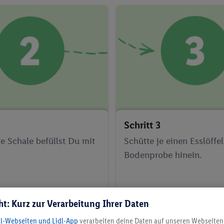
Schritt 3
e Schale befüllst Du mit
Schütte je einen Esslöffe
Bodenprobe hinein.
ht: Kurz zur Verarbeitung Ihrer Daten
dl-Webseiten und Lidl-App
verarbeiten deine Daten auf unseren Webseiten