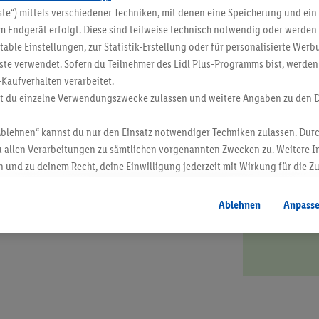
te“) mittels verschiedener Techniken, mit denen eine Speicherung und ein 
 Endgerät erfolgt. Diese sind teilweise technisch notwendig oder werden 
ble Einstellungen, zur Statistik-Erstellung oder für personalisierte Wer
ste verwendet. Sofern du Teilnehmer des Lidl Plus-Programms bist, werden
-Kaufverhalten verarbeitet.
 dem enthaltenen Stickstoff
st du einzelne Verwendungszwecke zulassen und weitere Angaben zu den 
Ablehnen“ kannst du nur den Einsatz notwendiger Techniken zulassen. Durc
Kübelsubstrat, mit Harke
 allen Verarbeitungen zu sämtlichen vorgenannten Zwecken zu. Weitere I
 und zu deinem Recht, deine Einwilligung jederzeit mit Wirkung für die Z
atenschutzbestimmungen
.
Die Impressen findest du hier.
reuen.
Ablehnen
Anpass