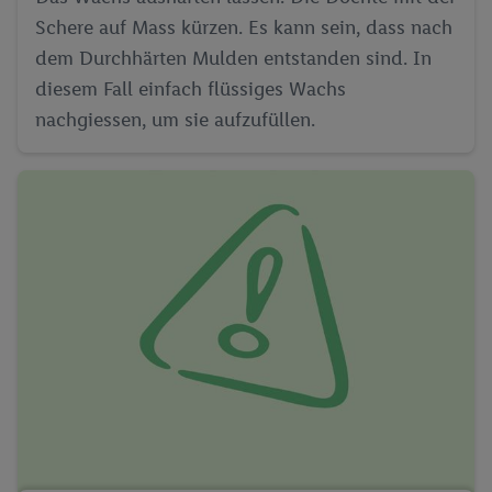
widerrufen, findest du in unseren
Datenschutzbestimmungen
.
Schere auf Mass kürzen. Es kann sein, dass nach
Die Impressen findest du hier.
dem Durchhärten Mulden entstanden sind. In
diesem Fall einfach flüssiges Wachs
nachgiessen, um sie aufzufüllen.