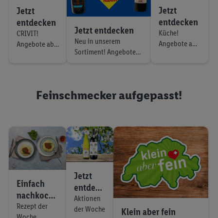
Jetzt
Jetzt
entdecken
entdecken
Jetzt entdecken
Küche!
CRIVIT!
Neu in unserem
Angebote ab
Angebote ab
Sortiment! Angebote
Donnerstag,
Donnerstag,
ab Donnerstag, 6.8.
6.8.
6.8.
Feinschmecker aufgepasst!
Jetzt
Einfach
entdeck
nachkoche
en
Aktionen
n
Rezept der
der Woche
Klein aber fein
Woche