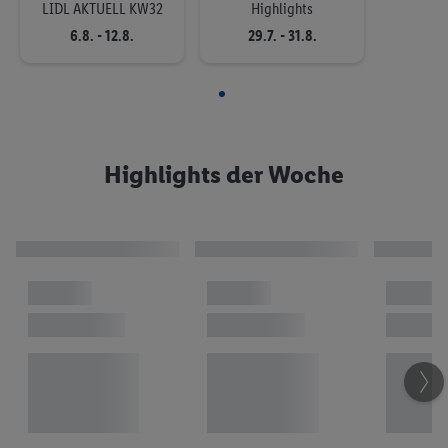
LIDL AKTUELL KW32
Highlights
Vileda® Produkte für ein
6.8. - 12.8.
29.7. - 31.8.
sauberes Zuhause
Jetzt entdecken
Praktische Küchenhelfer
Highlights der Woche
Jetzt entdecken
Lidl Sortiment: Top-
Angebote & -Qualität
Jetzt sparen
Prepaid, Gutscheine &
Unterhaltung
Hol dir dein Prospekt: