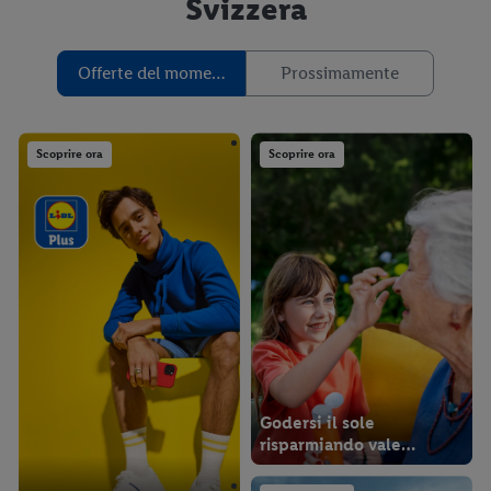
Svizzera
Offerte del momento
Prossimamente
Scoprire ora
Scoprire ora
Godersi il sole
risparmiando vale
davvero.