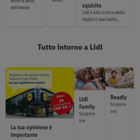
cucinare
Ricetta della
squisito
settimana
settimana
Lidl è alla ricerca delle
migliori specialità
Svizzere
Tutto intorno a Lidl
Readly
Lidl
Scoprire
Family
ora
Scoprire
ora
La tua opinione è
importante