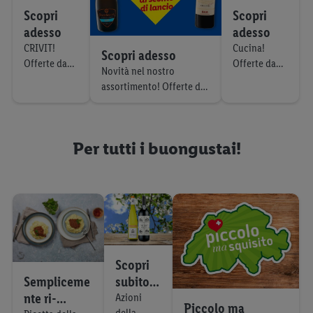
Scopri
Scopri
adesso
adesso
CRIVIT!
Cucina!
Scopri adesso
Offerte da
Offerte da
Novità nel nostro
giovedì 6.8
giovedì 6.8
assortimento! Offerte da
giovedì 6.8
Per tutti i buongustai!
Scopri
Sempliceme
subito
nte ri-
di più
Azioni
Piccolo ma
della