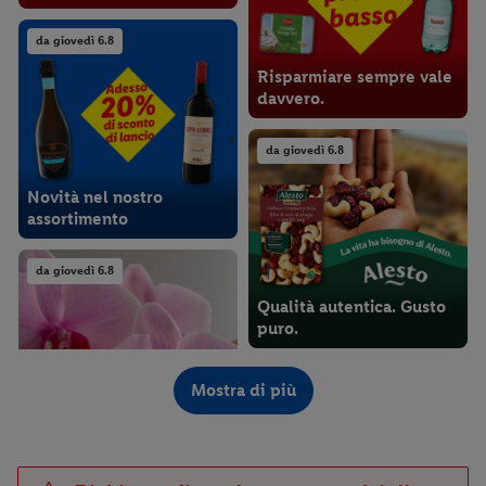
da giovedì 6.8
Risparmiare sempre vale
davvero.
da giovedì 6.8
Novità nel nostro
assortimento
da giovedì 6.8
Qualità autentica. Gusto
puro.
da giovedì 6.8
Mostra di più
Fiori dai colori vivaci e
succulente