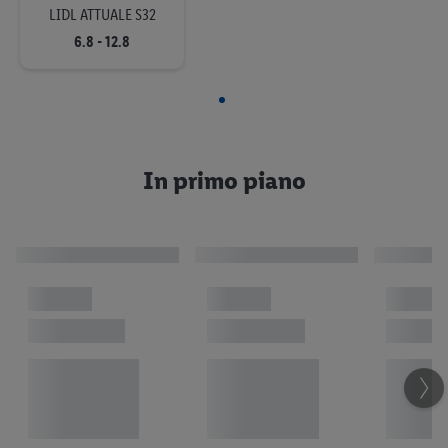
LIDL ATTUALE S32
Prodotti Vileda® per una
6.8 - 12.8
casa pulita
Scoprire ora
Un pratico aiuto in cucina
In primo piano
Scoprire ora
L’assortimento Lidl:
offerte e qualità di
prim’ordine
Ora risparmiare
Prepagata, buoni &
intrattenimento
Fatti inviare il tuo