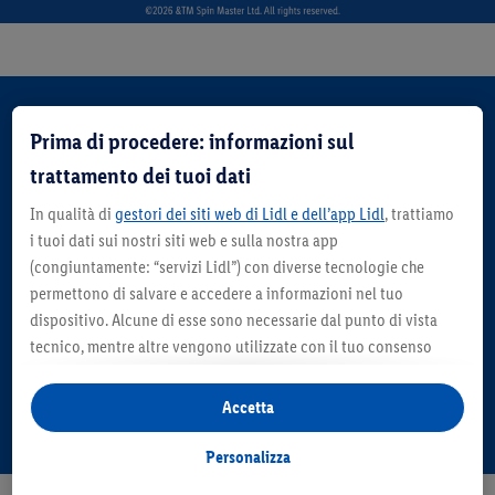
Click & Pick 2.8 -
Prima di procedere: informazioni sul
6.8.2026
trattamento dei tuoi dati
In qualità di
gestori dei siti web di Lidl e dell’app Lidl
, trattiamo
i tuoi dati sui nostri siti web e sulla nostra app
(congiuntamente: “servizi Lidl”) con diverse tecnologie che
permettono di salvare e accedere a informazioni nel tuo
dispositivo. Alcune di esse sono necessarie dal punto di vista
tecnico, mentre altre vengono utilizzate con il tuo consenso
per configurare impostazioni di facile utilizzo, per creare
statistiche o per realizzare pubblicità personalizzate all’interno
Accetta
Scopri adesso i nuovi prodotti!
e all’esterno dei servizi Lidl. Se partecipi al programma Lidl Plus,
per tali finalità vengono trattati anche dati riguardanti il tuo
Personalizza
comportamento d’acquisto in filiale.