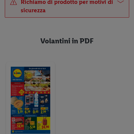
Richiamo di prodotto per motivi di
da giovedì 6.8
sicurezza
PAW Patrol
da giovedì 6.8
Volantini in PDF
CRIVIT – Find your move
da giovedì 6.8
Giocattoli e mobili per
bambini
da giovedì 6.8
Scarpiera e pratici
utensili per tutti i giorni
da giovedì 6.8