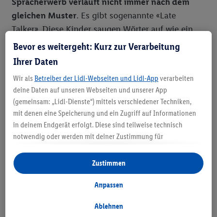
Spracherwerb verläuft nicht immer nach dem
gleichen Muster
. Es gibt sogenannte «Late
Talker». Diese Kinder saugen Wörter auf wie ein
Schwamm, beginnen allerdings später zu sprechen
Bevor es weitergeht: Kurz zur Verarbeitung
als andere. Dann aber haben sie innerhalb von
Ihrer Daten
wenigen Wochen bis Monaten ihre Altersgenossen
Wir als
Betreiber der Lidl-Webseiten und Lidl-App
verarbeiten
eingeholt. Bei den regelmässigen
deine Daten auf unseren Webseiten und unserer App
Vorsorgeuntersuchungen wird die
(gemeinsam: „Lidl-Dienste“) mittels verschiedener Techniken,
Sprachentwicklung deines Schatzes kontrolliert.
mit denen eine Speicherung und ein Zugriff auf Informationen
Solltest du dir allerdings Gedanken machen, dass
in deinem Endgerät erfolgt. Diese sind teilweise technisch
notwendig oder werden mit deiner Zustimmung für
dein kleiner Schatz nicht richtig sprechen lernt,
komfortable Einstellungen, zur Statistik-Erstellung oder für
solltest du dich ruhig an deinen Kinderarzt
personalisierte Werbung innerhalb und außerhalb der Lidl-
Zustimmen
wenden.
Dienste verwendet. Sofern du Teilnehmer des Lidl Plus-
Programms bist, werden für diese Zwecke auch Daten aus
Anpassen
deinem Filial-Kaufverhalten verarbeitet.
Wie du dein Baby beim
Unter „Anpassen“ kannst du einzelne Verwendungszwecke
Ablehnen