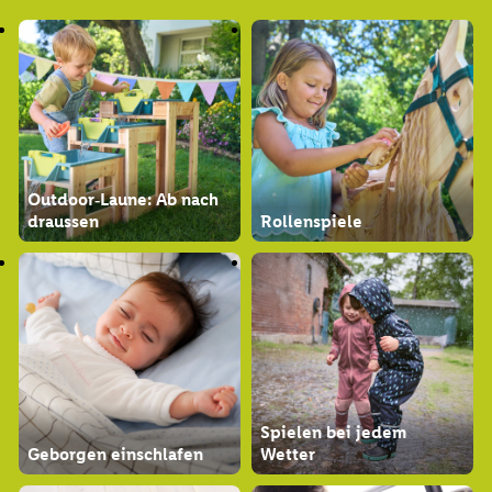
Outdoor‑Laune: Ab nach
draussen
Rollenspiele
Spielen bei jedem
Geborgen einschlafen
Wetter