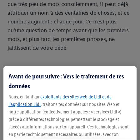
que très peu de mots consciemment, il peut déjà
attribuer un nom à des centaines de choses, et ce
nombre augmente chaque jour. Ce n'est plus
qu'une question de temps avant que les premiers
mots, et plus tard les premières phrases, ne
jaillissent de votre bébé.
Important
Avant de poursuivre : Vers le traitement de tes
données
Chaque enfant est unique et l'acquisition du
langage ne se déroule pas non plus toujours selon
Nous, en tant qu'
exploitants des sites web de Lidl et de
l’application Lidl
, traitons tes données sur nos sites Web et
le même modèle. Il existe ce que l'on appelle des
notre application (collectivement appelés : « services Lidl »)
"parleurs tardifs". Ces enfants absorbent les mots
grâce à différentes technologies permettant le stockage et
comme une éponge, mais commencent à parler
l'accès aux informations sur ton appareil. Ces technologies sont
plus tard que les autres. Mais ensuite, en l'espace
en partie techniquement nécessaires ou utilisées, avec ton