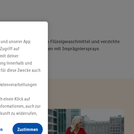
 und unserer App
peraturen, verwende ein Flüssigwaschmittel und verzichte
Zugriff auf
nnst Du nach dem Reinigen mit Imprägniersprays
mit deiner
bung innerhalb und
 für diese Zwecke auch
Datenverarbeitungen
h einen Klick auf
nformationen, auch zur
ukunft zu widerrufen,
en
Zustimmen