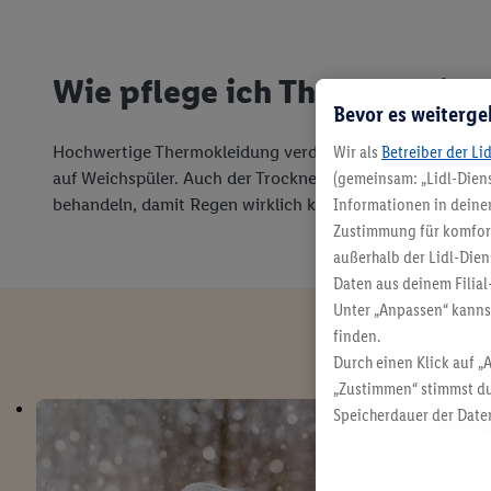
Wie pflege ich Thermokleid
Bevor es weiterge
Wir als
Betreiber der Li
Hochwertige Thermokleidung verdient gute Pflege. Wasche
(gemeinsam: „Lidl-Diens
auf Weichspüler. Auch der Trockner hat Pause, Lufttroc
Informationen in deinem
behandeln, damit Regen wirklich keine Chance hat. Und je
Zustimmung für komforta
außerhalb der Lidl-Dien
Daten aus deinem Filial
Unter „Anpassen“ kann
finden.
Durch einen Klick auf „
„Zustimmen“ stimmst du
Speicherdauer der Daten
findest du in unseren
D