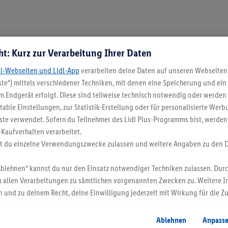
ung?
ht: Kurz zur Verarbeitung Ihrer Daten
dl-Webseiten und Lidl-App
verarbeiten deine Daten auf unseren Webseiten
 Shirts, Socken, Leggings und Co. stets nur bei niedrigen Tem
te“) mittels verschiedener Techniken, mit denen eine Speicherung und ein 
knen ist die bessere Idee. Wasserabweisende Thermokleidung ka
 Endgerät erfolgt. Diese sind teilweise technisch notwendig oder werden 
tzt? Raus an die Luft – egal, was der Wetterbericht sagt!
ble Einstellungen, zur Statistik-Erstellung oder für personalisierte Wer
ste verwendet. Sofern du Teilnehmer des Lidl Plus-Programms bist, werden
-Kaufverhalten verarbeitet.
st du einzelne Verwendungszwecke zulassen und weitere Angaben zu den 
Noch mehr Inspiration
Ablehnen“ kannst du nur den Einsatz notwendiger Techniken zulassen. Durc
 allen Verarbeitungen zu sämtlichen vorgenannten Zwecken zu. Weitere I
 und zu deinem Recht, deine Einwilligung jederzeit mit Wirkung für die Z
atenschutzbestimmungen
.
Die Impressen findest du hier.
Ablehnen
Anpass