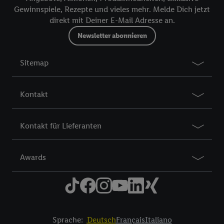
notre
déclaration de confidentialité
.
Pour consulter les
Gewinnspiele, Rezepte und vieles mehr. Melde Dich jetzt
direkt mit Deiner E-Mail Adresse an.
mentions légales, c’est ici.
Newsletter abonnieren
Sitemap
Kontakt
Kontakt für Lieferanten
Awards
Sprache:
Deutsch
Français
Italiano