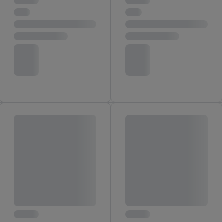
dei dati e al tuo diritto di revocare il consenso in qualsiasi
momento con effetto per il futuro.
Le note legali sono
disponibili qui.