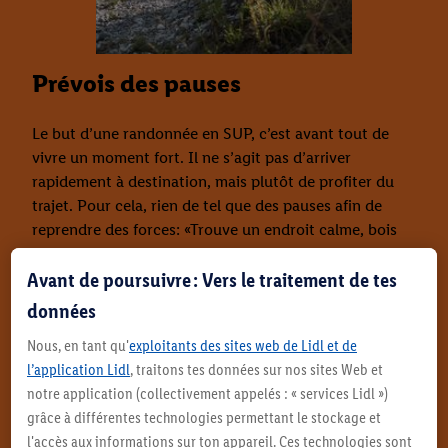
Prévois des pauses
Le but d’une randonnée en SUP, c’est avant tout de
vivre un moment fort. Il ne s’agit pas d’arriver
rapidement à destination, mais plutôt de profiter du
trajet. Pour cela, rien de tel que des pauses afin de
reprendre des forces: «Trouve un endroit calme, bois
suffisamment et protège-toi du soleil. Les deux filets
Avant de poursuivre : Vers le traitement de tes
de rangement à l’avant et à l’arrière de la planche
offrent suffisamment d’espace pour que tout ce dont
données
tu as besoin reste à portée de main.»
Nous, en tant qu'
exploitants des sites web de Lidl et de
l’application Lidl
, traitons tes données sur nos sites Web et
notre application (collectivement appelés : « services Lidl »)
grâce à différentes technologies permettant le stockage et
l'accès aux informations sur ton appareil. Ces technologies sont