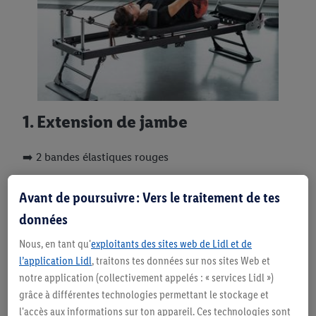
1. Extension de jambe
➡️ 2 bandes élastiques rouges
➡️ 8–10 répétitions (jambe alternée)
Avant de poursuivre : Vers le traitement de tes
Pour la première activation du tronc, commence en
données
position couchée, les jambes levées à 90 degrés. «En
Nous, en tant qu'
exploitants des sites web de Lidl et de
même temps que tu expires, tends une jambe en
l’application Lidl
, traitons tes données sur nos sites Web et
diagonale vers l’avant. Tu tires ainsi consciemment la
notre application (collectivement appelés : « services Lidl »)
paroi abdominale vers l’intérieur, en direction de la
grâce à différentes technologies permettant le stockage et
colonne vertébrale», explique Greta. Elle souligne
l'accès aux informations sur ton appareil. Ces technologies sont
également: «Étire la jambe uniquement dans la mesure