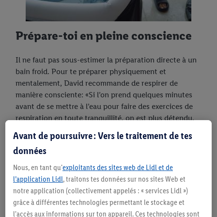
Prépare-toi en pleine conscience
Il ne faut pas sous-estimer la préparation directe à un
bain froid. Pour te préparer physiquement et
mentalement, David recommande de respirer de
manière consciente: «Si l’on prend quelques minutes
avant de se mettre à l’eau pour faire des exercices de
respiration en toute tranquillité, on est plus détendu,
même dans l’eau froide.» En effet, plonger dans l’eau
Avant de poursuivre : Vers le traitement de tes
froide peut être un choc au début et c’est la gestion
données
mentale qui fera la différence.
Nous, en tant qu'
exploitants des sites web de Lidl et de
l’application Lidl
, traitons tes données sur nos sites Web et
notre application (collectivement appelés : « services Lidl »)
grâce à différentes technologies permettant le stockage et
Choisis le bon moment
l'accès aux informations sur ton appareil. Ces technologies sont