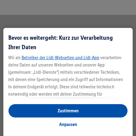
Polstermöbel reinigen: Das
Bevor es weitergeht: Kurz zur Verarbeitung
solltest du beachten
Ihrer Daten
Wir als
Betreiber der Lidl-Webseiten und Lidl-App
verarbeiten
Schmutz erledigt, Sofa auch? Besser nicht. Damit
deine Daten auf unseren Webseiten und unserer App
deine Polstermöbel lange schön bleiben, beachte ein
(gemeinsam: „Lidl-Dienste“) mittels verschiedener Techniken,
paar wichtige Tipps:
mit denen eine Speicherung und ein Zugriff auf Informationen
in deinem Endgerät erfolgt. Diese sind teilweise technisch
notwendig oder werden mit deiner Zustimmung für
komfortable Einstellungen, zur Statistik-Erstellung oder für
personalisierte Werbung innerhalb und außerhalb der Lidl-
Zustimmen
Dienste verwendet. Sofern du Teilnehmer des Lidl Plus-
Programms bist, werden für diese Zwecke auch Daten aus
Anpassen
deinem Filial-Kaufverhalten verarbeitet.