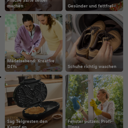
Frische Säfte selber
machen
Gesünder und fettfrei
Mädelsabend: Kreative
DIYs
Schuhe richtig waschen
Sag Teigresten den
Fenster putzen: Profi-
Kampf an
Tipps