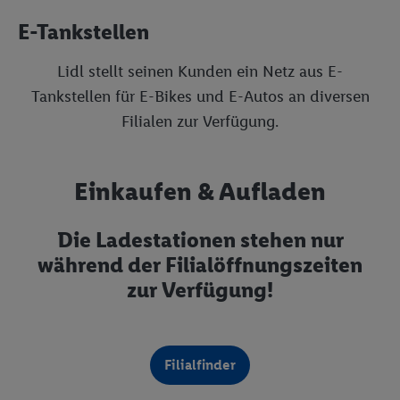
Grundsätze
E-Tankstellen
Geschäftsleitung
Compliance
Lidl stellt seinen Kunden ein Netz aus E-
Ansprechpartner für Mediaanfragen
Datenschutz
Tankstellen für E-Bikes und E-Autos an diversen
Nachhaltigkeit
Informationssicherheit
Cookies
Filialen zur Verfügung.
Newsletter abonnieren
Lidl-Gesamtarbeitsvertrag (GAV)
Datenschutzerklärung Social Media
Filialen & Öffnungszeiten
Serviceleistungen
WhatsApp Datenschutz
Einkaufen & Aufladen
Qualität
Filialfinder
Die Ladestationen stehen nur
Eigenmarken
E-Tankstellen
während der Filialöffnungszeiten
Frische Sortiment
Neueröffnungen
zur Verfügung!
Werbeprospekte als PDF
Impressum
Filialfinder