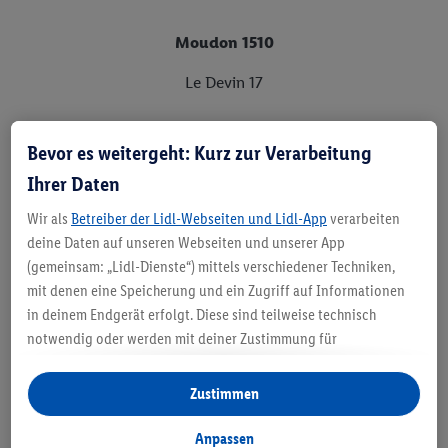
Moudon 1510
Le Devin 17
Bevor es weitergeht: Kurz zur Verarbeitung
Muri 5630
Ihrer Daten
Aarauerstr. 36
Wir als
Betreiber der Lidl-Webseiten und Lidl-App
verarbeiten
deine Daten auf unseren Webseiten und unserer App
(gemeinsam: „Lidl-Dienste“) mittels verschiedener Techniken,
Neftenbach 8413
mit denen eine Speicherung und ein Zugriff auf Informationen
in deinem Endgerät erfolgt. Diese sind teilweise technisch
Tössallmend 2a
notwendig oder werden mit deiner Zustimmung für
komfortable Einstellungen, zur Statistik-Erstellung oder für
personalisierte Werbung innerhalb und außerhalb der Lidl-
Zustimmen
Oberglatt 8154
Dienste verwendet. Sofern du Teilnehmer des Lidl Plus-
Programms bist, werden für diese Zwecke auch Daten aus
Anpassen
Lägernstr. 4