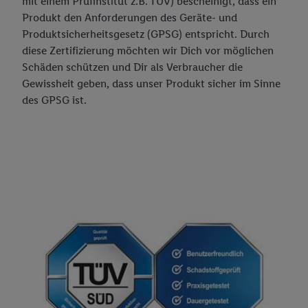
mit einem Prüfinstitut z.B. TÜV) bescheinigt, dass ein
Newsletter abonnieren
Produkt den Anforderungen des Geräte- und
Produktsicherheitsgesetz (GPSG) entspricht. Durch
Filialen & Öffnungszeiten
diese Zertifizierung möchten wir Dich vor möglichen
Werbeprospekte als PDF
Schäden schützen und Dir als Verbraucher die
Filialfinder
Gewissheit geben, dass unser Produkt sicher im Sinne
Impressum
E-Tankstellen
des GPSG ist.
Neueröffnungen