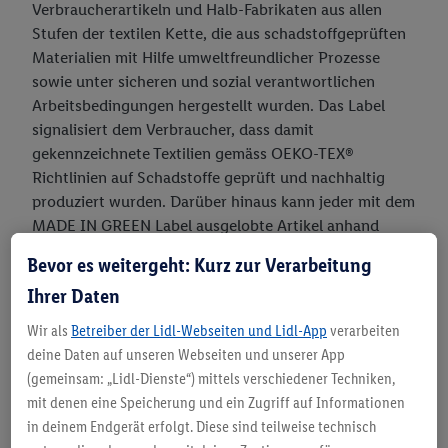
Verbraucherartikeln und Halb-Fabrikaten aus allen
Stufen der textilen Kette, die aus schadstoffgeprüften
Materialien mit Hilfe umweltfreundlicher Prozesse
sowie unter sicheren und sozial verantwortlichen
Arbeitsbedingungen hergestellt wurden. Das Label
signalisiert dem Verbraucher, dass damit
gekennzeichnete Textilien gemäss OEKO-TEX®
Richtlinien auf Schadstoffe geprüft und nachhaltig
produziert wurden. Darüber hinaus kann jeder mit dem
MADE IN GREEN Label ausgelobte Artikel anhand
einer eindeutigen Produkt-ID bzw. eines QR-Codes
Bevor es weitergeht: Kurz zur Verarbeitung
vom Konsumenten transparent zurückverfolgt werden.
Ihrer Daten
Wir als
Betreiber der Lidl-Webseiten und Lidl-App
verarbeiten
deine Daten auf unseren Webseiten und unserer App
(gemeinsam: „Lidl-Dienste“) mittels verschiedener Techniken,
mit denen eine Speicherung und ein Zugriff auf Informationen
in deinem Endgerät erfolgt. Diese sind teilweise technisch