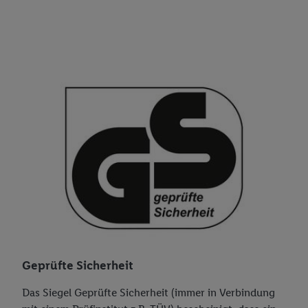
Grundsätze
Compliance
Datenschutz
Informationssicherheit
Cookies
Lidl-Gesamtarbeitsvertrag (GAV)
Datenschutzerklärung Social Media
Serviceleistungen
WhatsApp Datenschutz
Qualität
Eigenmarken
Frische Sortiment
Geschäftsleitung
Geprüfte Sicherheit
Ansprechpartner für Mediaanfragen
Das Siegel Geprüfte Sicherheit (immer in Verbindung
Nachhaltigkeit