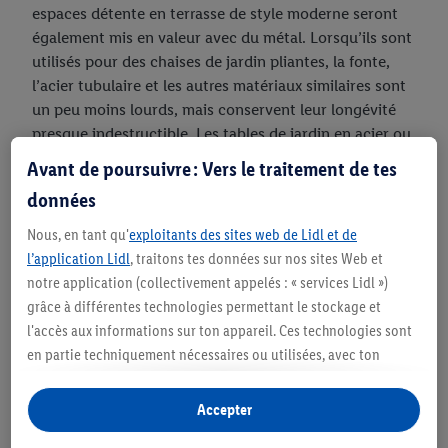
espaces détente en terrasse de style moderne seront
également mis en valeur avec du métal. Lorsqu’ils sont
utilisés pour des chaises de jardin pliantes, la fonte,
l’acier tubulaire et les autres matériaux similaires sont
un peu moins lourds, mais conservent leur longévité
presque indestructible. Les tables de jardin en acier ou
en inox sont particulièrement durables et extrêmement
Avant de poursuivre : Vers le traitement de tes
robustes. Selon la finition et le traitement du matériel,
données
les meubles de jardin en métal n’ont pas besoin de
beaucoup d’entretien. Après quelques années, il peut
Nous, en tant qu'
exploitants des sites web de Lidl et de
être judicieux de les repeindre.
l’application Lidl
, traitons tes données sur nos sites Web et
notre application (collectivement appelés : « services Lidl »)
grâce à différentes technologies permettant le stockage et
l'accès aux informations sur ton appareil. Ces technologies sont
en partie techniquement nécessaires ou utilisées, avec ton
consentement, pour des réglages confortables, la création de
statistiques ou la publicité personnalisée à l'intérieur et à
Accepter
l'extérieur des services Lidl. Si tu es membre du programme Lidl