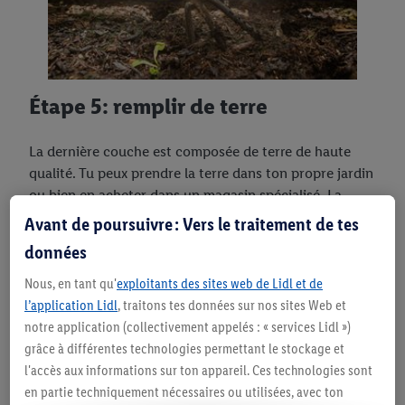
Étape 5: remplir de terre
La dernière couche est composée de terre de haute
qualité. Tu peux prendre la terre dans ton propre jardin
ou bien en acheter dans un magasin spécialisé. La
couche de terre ne doit pas être trop fine, car c’est ici
Avant de poursuivre : Vers le traitement de tes
que tu planteras tes fleurs, herbes et légumes.
données
Nous, en tant qu'
exploitants des sites web de Lidl et de
l’application Lidl
, traitons tes données sur nos sites Web et
notre application (collectivement appelés : « services Lidl »)
grâce à différentes technologies permettant le stockage et
l'accès aux informations sur ton appareil. Ces technologies sont
Que puis-je planter dans mon
en partie techniquement nécessaires ou utilisées, avec ton