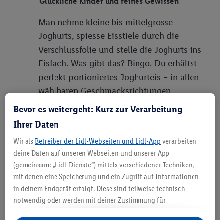
Glückliche Kinder und reines Gewissen
Man nehme kleine bis mittelgrosse
Joghurts, spiesse Eisstiele durch die
Verschlussfolie und stelle die Joghurts ins
Eisfach. Was gibt das? Bingo. Du erhältst
perfekt portioniertes Joghurteis – in allen
wählbaren Geschmacksrichtungen –
einfach und erfrischend gesund.
Bevor es weitergeht: Kurz zur Verarbeitung
Ihrer Daten
Pfannkuchen-Lachs-Frischkäse-Rolle: Ideales
Wir als
Betreiber der Lidl-Webseiten und Lidl-App
verarbeiten
Finger-Food
deine Daten auf unseren Webseiten und unserer App
Damit kriegst Du sie alle – für Zuhause, als
(gemeinsam: „Lidl-Dienste“) mittels verschiedener Techniken,
mit denen eine Speicherung und ein Zugriff auf Informationen
Mitbringsel oder auf einem Picknick. Und
in deinem Endgerät erfolgt. Diese sind teilweise technisch
das Beste: total simpel. Zuerst Pfannkuchen
notwendig oder werden mit deiner Zustimmung für
machen (kann man aber auch fertig oder als
komfortable Einstellungen, zur Statistik-Erstellung oder für
Backmischung kaufen):