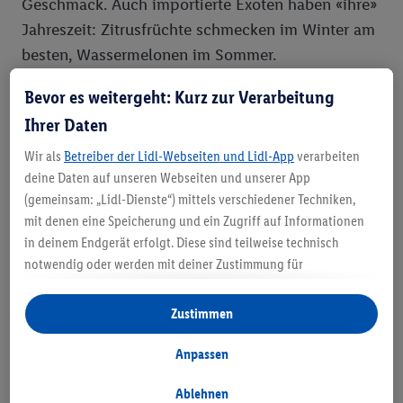
Geschmack. Auch importierte Exoten haben «ihre»
Jahreszeit: Zitrusfrüchte schmecken im Winter am
besten, Wassermelonen im Sommer.
Bevor es weitergeht: Kurz zur Verarbeitung
Plus 3: Saisonal stützt Regional
Ihrer Daten
Für einheimische Sorten gilt: Saisonaler Einkauf
Wir als
Betreiber der Lidl-Webseiten und Lidl-App
verarbeiten
deine Daten auf unseren Webseiten und unserer App
unterstützt regionale Produzenten. Für beste
(gemeinsam: „Lidl-Dienste“) mittels verschiedener Techniken,
Qualität sollen die Feldfrüchte möglichst lange
mit denen eine Speicherung und ein Zugriff auf Informationen
reifen, das gelingt durch regionalen Anbau.
in deinem Endgerät erfolgt. Diese sind teilweise technisch
Dadurch verkürzen sich die Transportwege, die
notwendig oder werden mit deiner Zustimmung für
Umwelt wird geschont und die Schweizer Bauern
komfortable Einstellungen, zur Statistik-Erstellung oder für
freuen sich. Klingt gut, oder?
personalisierte Werbung innerhalb und außerhalb der Lidl-
Zustimmen
Dienste verwendet. Sofern du Teilnehmer des Lidl Plus-
Programms bist, werden für diese Zwecke auch Daten aus
Anpassen
Plus 4: Saisonal schont den Geldbeutel
deinem Filial-Kaufverhalten verarbeitet.
Unter „Anpassen“ kannst du einzelne Verwendungszwecke
Ablehnen