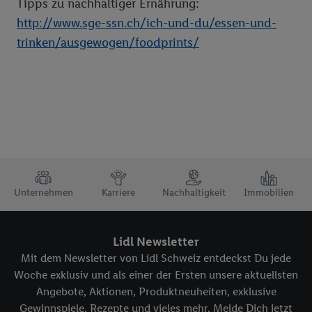
Tipps zu nachhaltiger Ernährung:
http://www.sge-ssn.ch/ich-und-du/essen-und-
trinken/ausgewogen/foodprints/
TRUSTBAR
Unternehmen
Karriere
Nachhaltigkeit
Immobilien
Lidl Newsletter
Mit dem Newsletter von Lidl Schweiz entdeckst Du jede
Woche exklusiv und als einer der Ersten unsere aktuellsten
Angebote, Aktionen, Produktneuheiten, exklusive
Gewinnspiele, Rezepte und vieles mehr. Melde Dich jetzt