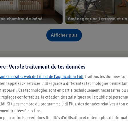
ne chambre de bébé
Aménager une terrasse et un
Afficher plus
re : Vers le traitement de tes données
ants des sites web de Lidl et de l’application Lidl
, traitons tes données sur
ent appelés : « services Lidl ») grâce à différentes technologies permettant
n appareil. Ces technologies sont en partie techniquement nécessaires ou u
églages confortables, la création de statistiques ou la publicité personnali
s Lidl. Si tu es membre du programme Lidl Plus, des données relatives à to
ment traitées à ces fins.
aison
Éclairage d’ambiance
tu peux autoriser certaines finalités d'utilisation et obtenir plus d'informat