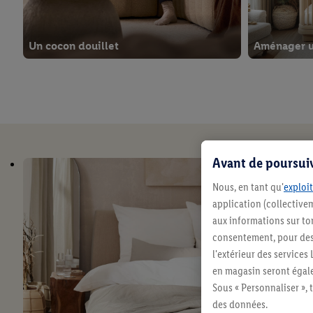
Un cocon douillet
Aménager u
Avant de poursuiv
Nous, en tant qu'
exploit
application (collectivem
aux informations sur to
consentement, pour des r
l'extérieur des service
en magasin seront égale
Décoration de Noël
Linge de m
Sous « Personnaliser », 
des données.