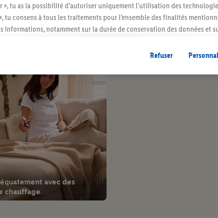
r », tu as la possibilité d’autoriser uniquement l'utilisation des technologi
», tu consens à tous les traitements pour l’ensemble des finalités mentionn
s informations, notamment sur la durée de conservation des données et su
ta maison
Rangement facilité
ent à tout moment avec effet pour l’avenir, dans notre
déclaration de con
gales, c’est ici.
Refuser
Personnal
déquatement avec des
e chauffage