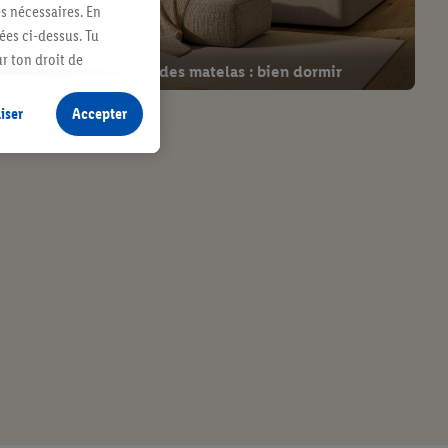
es nécessaires. En
ées ci-dessus. Tu
r ton droit de
Guide des matelas : bien dormir
fidentialité
.
Pour
iser
Accepter