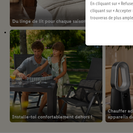
En cliquant sur « Refuse
cliquant sur « Accepter 
trouveras de plus ample
Du linge de lit pour chaque saison
Rafraîchis 
révoquer ton consentem
consulter les mentions lé
Chauffer a
Installe-toi confortablement dehors !
appareils d