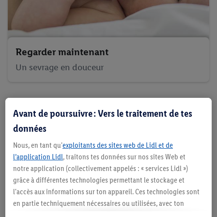
Regarder maintenant
Un sevrage en douceur
Nos check-lists pour l’équipement de
Avant de poursuivre : Vers le traitement de tes
base de bébé t’aident à démarrer
données
tout en douceur l’aventure avec ton
Nous, en tant qu'
exploitants des sites web de Lidl et de
enfant
l’application Lidl
, traitons tes données sur nos sites Web et
notre application (collectivement appelés : « services Lidl »)
grâce à différentes technologies permettant le stockage et
l'accès aux informations sur ton appareil. Ces technologies sont
en partie techniquement nécessaires ou utilisées, avec ton
consentement, pour des réglages confortables, la création de